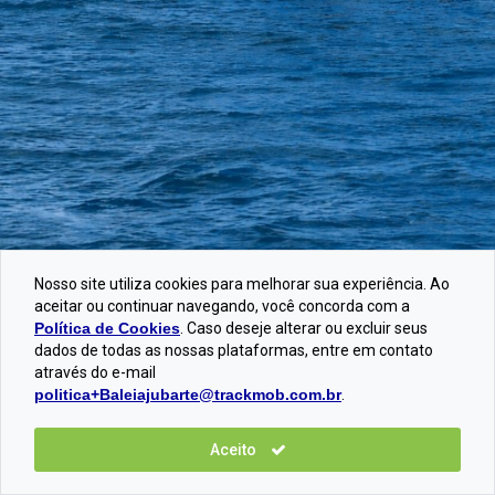
Sua colaboração está quase completa.
contribuição, precisamos que você
contribuição, precisamos que você
contribuição, precisamos que você
contribuição, precisamos que você
Para que possamos concluir a sua
libere o débito no seu banco. O
libere o débito no seu banco. O
libere o débito no seu banco. O
libere o débito no seu banco. O
contribuição, precisamos que você
processo é simples e pode ser
processo é simples e pode ser
processo é simples e pode ser
processo é simples e pode ser
libere o débito no seu banco. O
feito através da internet, aplicativo,
feito através da internet, aplicativo,
feito através da internet, aplicativo,
feito através da internet, aplicativo,
processo é simples e pode ser
telefone ou no caixa físico da sua
telefone ou no caixa físico da sua
telefone ou no caixa físico da sua
telefone ou no caixa físico da sua
Trackmob
Instituto Baleia Jubarte
feito através da internet, aplicativo,
agência.
agência.
agência.
agência.
telefone ou no caixa físico da sua
agência.
Internet:
Internet:
Internet:
Internet:
Acesse sua conta pelo site do BB
Acesse sua conta pelo site do Itaú
Acesse sua conta pelo site do
Acesse sua conta pelo site do
Internet:
através
através
Santander através
Bradesco através
deste link
deste link
;
;
deste link
deste link
;
;
Nosso site utiliza cookies para melhorar sua experiência. Ao
O oceano muda a partir daqui:
No menu principal, selecione a opção
Clique no alerta de débitos
No menu principal, aparecerá uma
Selecione a opção “Débito
Acesse sua conta pelo site da Caixa
aceitar ou continuar navegando, você concorda com a
“Pagamentos”;
pendentes;
mensagem de notificação;
Automático”;
Econômica através
deste link
;
Política de Cookies
. Caso deseje alterar ou excluir seus
Depois, “Autorização de débito”;
Selecione “Este e os demais débitos
Clique em “ver autorizações
Clique em “Cadastrar”;
No menu, selecione “Pagamentos”;
dados de todas as nossas plataformas, entre em contato
através do e-mail
Selecione a opção “Trackmob Non
desta empresa”;
pendentes”;
Vá até o campo “Cad sua conta D A
Escolha a opção de “Débito
politica+Baleiajubarte@trackmob.com.br
.
Profit”;
Escolha “Trackmob Non Profit” logo
Na coluna “propostas em aberto”,
Código”;
automático”;
Por último, clique em “Confirmação de
abaixo;
selecione a opção “Trackmob Non
Preencha com o código xxx;
Clique em “Incluir Conta”;
autorização”;
Selecione a opção “autorizar”;
Profit”;
Confirme a operação.
Selecione “pagamentos diversos”;
Aceito
R$ 30,00
R$ 60,00
R$ 120,00
Outro valor
Entendi
Confirme a operação.
Clique em “continuar“;
Selecione a opção “Débito
Escolha a sua seguradora;